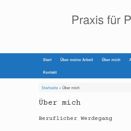
Zum
Inhalt
Praxis für
springen
Start
Über meine Arbeit
Über mich
Kontakt
Startseite
»
Über mich
Über mich
Beruflicher Werdegang