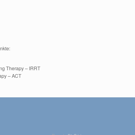
nkte:
ing Therapy – IRRT
apy – ACT