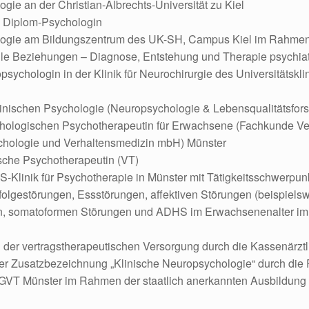
ogie an der Christian-Albrechts-Universität zu Kiel
s Diplom-Psychologin
ologie am Bildungszentrum des UK-SH, Campus Kiel im Rahmen
lle Beziehungen – Diagnose, Entstehung und Therapie psychia
opsychologin in der Klinik für Neurochirurgie des Universitätsk
linischen Psychologie (Neuropsychologie & Lebensqualitätsfor
chologischen Psychotherapeutin für Erwachsene (Fachkunde Ve
ychologie und Verhaltensmedizin mbH) Münster
ische Psychotherapeutin (VT)
OS-Klinik für Psychotherapie in Münster mit Tätigkeitsschwerpu
olgestörungen, Essstörungen, affektiven Störungen (beispiels
, somatoformen Störungen und ADHS im Erwachsenenalter im 
 der vertragstherapeutischen Versorgung durch die Kassenärzt
er Zusatzbezeichnung „Klinische Neuropsychologie“ durch d
 DGVT Münster im Rahmen der staatlich anerkannten Ausbildu