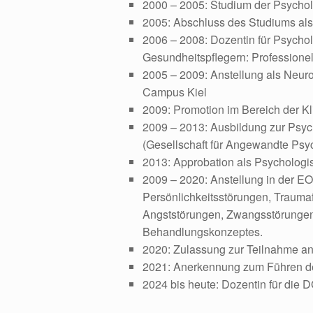
2000
–
2005
: Studium der Psychol
2005
: Abschluss des Studiums al
2006
–
2008
: Dozentin für Psych
Gesundheitspflegern: Professione
2005
–
2009
: Anstellung als Neur
Campus Kiel
2009
: Promotion im Bereich der K
2009
–
2013
: Ausbildung zur Psy
(Gesellschaft für Angewandte Ps
2013
: Approbation als Psycholog
2009
–
2020
: Anstellung in der E
Persönlichkeitsstörungen, Traumaf
Angststörungen, Zwangsstörungen
Behandlungskonzeptes.
2020
: Zulassung zur Teilnahme an
2021
: Anerkennung zum Führen d
2024
bis
heute
: Dozentin für die